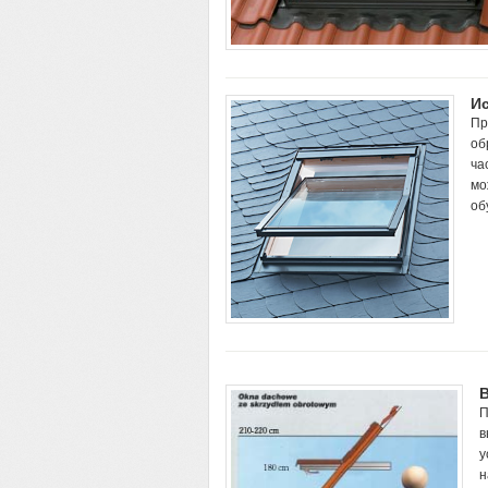
Ис
Пр
об
ча
мо
об
П
в
у
н