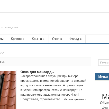
 отделка дома
мы
Кровля
»
Крыша
»
Окна
»
Фасад
»
КНА
кна
Окна для мансарды.
Распространенная ситуация: при выборе
Метки
проекта дома внимание обращаем на внешний
вид дома и поэтажные планы. А организация
внутреннего пространства? А мансарда? Ее
М
планировку откладываем на потом. И зря!
Представьте, строительство…
Читать дальше »
Обус
Фа