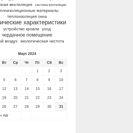
чная вентиляция
система вентиляции
еплоизоляционные материалы
теплоизоляция окна
ические характеристики
устройство кровли
уход
чердачное помещение
ый воздух
экологическая чистота
Март 2024
Вт
Ср
Чт
Пт
Сб
Вс
1
2
3
5
6
7
8
9
10
12
13
14
15
16
17
19
20
21
22
23
24
26
27
28
29
30
31
« Авг