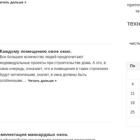
итать дальше »
прито
т
техн
чист
Каждому помещению свое окно.
Все большее количество людей предпочитают
индивидуальные проекты при строительстве дома. А это, в
Пн
свою очередь, означает, что и помещения в таких строениях
будут нетипичными, значит, и окна должны быть
особенными….
Читать дальше »
4
11
18
25
омплектация мансардных окон.