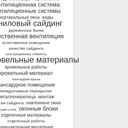
нтиляционная система
нтиляционные системы
вертикальные окна
виды
ниловый сайдинг
деревянные балки
ественная вентиляция
естественное освещение
качество сайдинга
конструкционные элементы
овельные материалы
кровельные работы
кровельный материал
мансардная крыша
ансардное помещение
междуэтажные перекрытия
металлочерепица
монтаж
наклонные окна
таж сайдинга
оконные блоки
ущая стена
отделочные материалы
отделочные работы
принудительная вентиляция