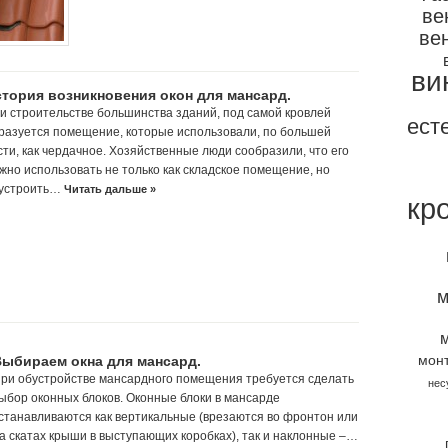
ве
ве
ви
тория возникновения окон для мансард.
и строительстве большинства зданий, под самой кровлей
ест
разуется помещение, которые использовали, по большей
сти, как чердачное. Хозяйственные люди сообразили, что его
жно использовать не только как складское помещение, но
устроить…
Читать дальше »
кр
м
Выбираем окна для мансард.
мон
ри обустройстве мансардного помещения требуется сделать
нес
ыбор оконных блоков. Оконные блоки в мансарде
станавливаются как вертикальные (врезаются во фронтон или
а скатах крыши в выступающих коробках), так и наклонные –…