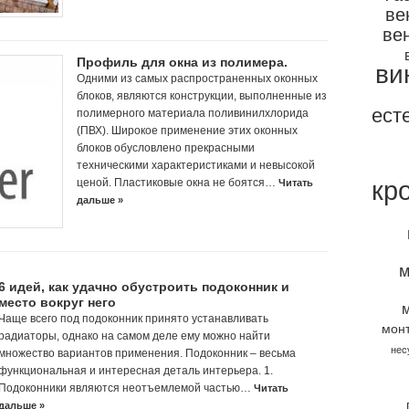
ве
ве
Профиль для окна из полимера.
ви
Одними из самых распространенных оконных
блоков, являются конструкции, выполненные из
ест
полимерного материала поливинилхлорида
(ПВХ). Широкое применение этих оконных
блоков обусловлено прекрасными
техническими характеристиками и невысокой
кр
ценой. Пластиковые окна не боятся…
Читать
дальше »
м
6 идей, как удачно обустроить подоконник и
место вокруг него
Чаще всего под подоконник принято устанавливать
мон
радиаторы, однако на самом деле ему можно найти
нес
множество вариантов применения. Подоконник – весьма
функциональная и интересная деталь интерьера. 1.
Подоконники являются неотъемлемой частью…
Читать
дальше »