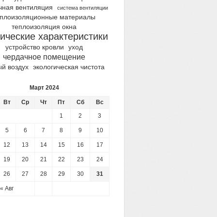
чная вентиляция
система вентиляции
еплоизоляционные материалы
теплоизоляция окна
ические характеристики
устройство кровли
уход
чердачное помещение
ый воздух
экологическая чистота
Март 2024
Вт
Ср
Чт
Пт
Сб
Вс
1
2
3
5
6
7
8
9
10
12
13
14
15
16
17
19
20
21
22
23
24
26
27
28
29
30
31
« Авг