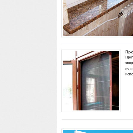
Про
Прот
защи
не п
исп