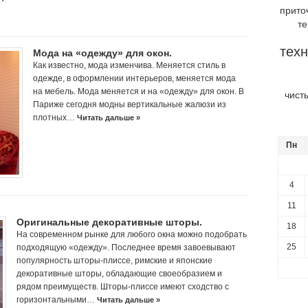
прито
т
техн
Мода на «одежду» для окон.
Как известно, мода изменчива. Меняется стиль в
одежде, в оформлении интерьеров, меняется мода
на мебель. Мода меняется и на «одежду» для окон. В
чист
Париже сегодня модны вертикальные жалюзи из
плотных…
Читать дальше »
Пн
4
11
Оригинальные декоративные шторы.
18
На современном рынке для любого окна можно подобрать
25
подходящую «одежду». Последнее время завоевывают
популярность шторы-плиссе, римские и японские
декоративные шторы, обладающие своеобразием и
рядом преимуществ. Шторы-плиссе имеют сходство с
горизонтальными…
Читать дальше »