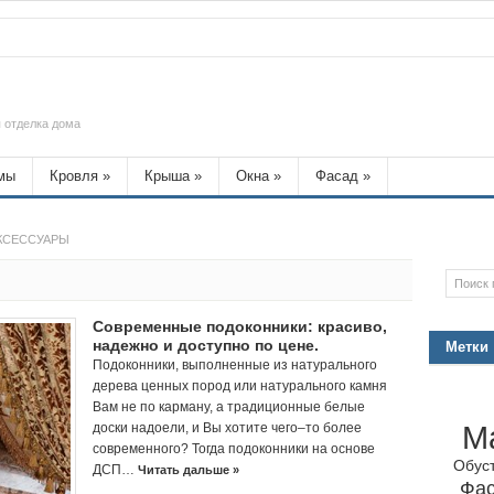
 отделка дома
мы
Кровля
»
Крыша
»
Окна
»
Фасад
»
АКСЕССУАРЫ
Современные подоконники: красиво,
надежно и доступно по цене.
Метки
Подоконники, выполненные из натурального
дерева ценных пород или натурального камня
Вам не по карману, а традиционные белые
М
доски надоели, и Вы хотите чего–то более
современного? Тогда подоконники на основе
Обус
ДСП…
Читать дальше »
Фа