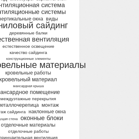
нтиляционная система
нтиляционные системы
вертикальные окна
виды
ниловый сайдинг
деревянные балки
ественная вентиляция
естественное освещение
качество сайдинга
конструкционные элементы
овельные материалы
кровельные работы
кровельный материал
мансардная крыша
ансардное помещение
междуэтажные перекрытия
металлочерепица
монтаж
наклонные окна
таж сайдинга
оконные блоки
ущая стена
отделочные материалы
отделочные работы
принудительная вентиляция