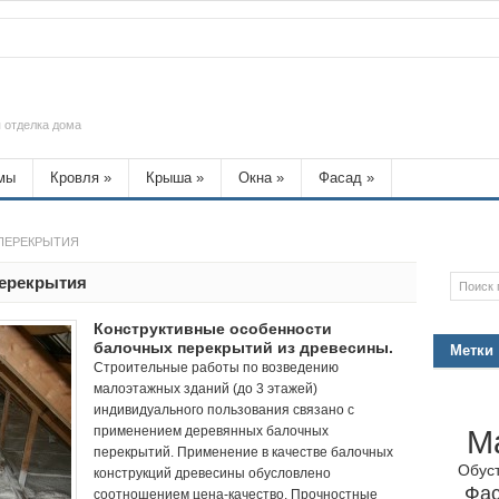
 отделка дома
мы
Кровля
»
Крыша
»
Окна
»
Фасад
»
ПЕРЕКРЫТИЯ
ерекрытия
Конструктивные особенности
балочных перекрытий из древесины.
Метки
Строительные работы по возведению
малоэтажных зданий (до 3 этажей)
индивидуального пользования связано с
применением деревянных балочных
М
перекрытий. Применение в качестве балочных
Обус
конструкций древесины обусловлено
Фа
соотношением цена-качество. Прочностные