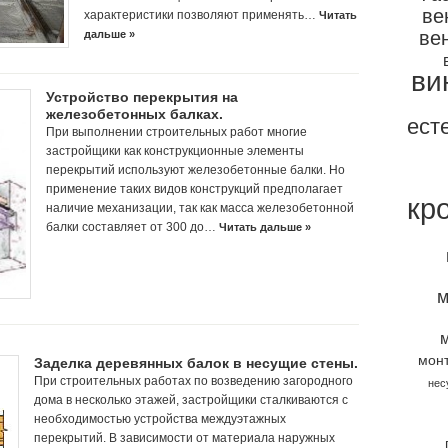
ве
характеристики позволяют применять…
Читать
ве
дальше »
ви
Устройство перекрытия на
железобетонных балках.
ест
При выполнении строительных работ многие
застройщики как конструкционные элементы
перекрытий используют железобетонные балки. Но
применение таких видов конструкций предполагает
кр
наличие механизации, так как масса железобетонной
балки составляет от 300 до…
Читать дальше »
м
мон
Заделка деревянных балок в несущие стены.
При строительных работах по возведению загородного
нес
дома в несколько этажей, застройщики сталкиваются с
необходимостью устройства междуэтажных
перекрытий. В зависимости от материала наружных