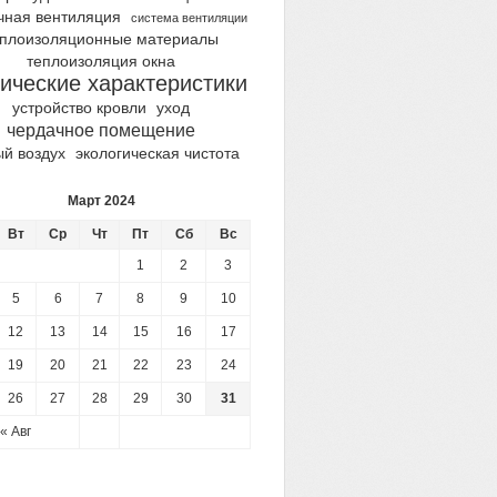
чная вентиляция
система вентиляции
еплоизоляционные материалы
теплоизоляция окна
ические характеристики
устройство кровли
уход
чердачное помещение
ый воздух
экологическая чистота
Март 2024
Вт
Ср
Чт
Пт
Сб
Вс
1
2
3
5
6
7
8
9
10
12
13
14
15
16
17
19
20
21
22
23
24
26
27
28
29
30
31
« Авг