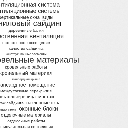
нтиляционная система
нтиляционные системы
вертикальные окна
виды
ниловый сайдинг
деревянные балки
ественная вентиляция
естественное освещение
качество сайдинга
конструкционные элементы
овельные материалы
кровельные работы
кровельный материал
мансардная крыша
ансардное помещение
междуэтажные перекрытия
металлочерепица
монтаж
наклонные окна
таж сайдинга
оконные блоки
ущая стена
отделочные материалы
отделочные работы
принудительная вентиляция