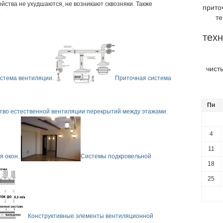
йства не ухудшаются, не возникают сквозняки. Также
прито
.
т
техн
чист
стема вентиляции.
Приточная система
Пн
тво естественной вентиляции перекрытий между этажами.
4
11
я окон.
Системы подкровельной
18
25
Конструктивные элементы вентиляционной