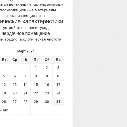
чная вентиляция
система вентиляции
еплоизоляционные материалы
теплоизоляция окна
ические характеристики
устройство кровли
уход
чердачное помещение
ый воздух
экологическая чистота
Март 2024
Вт
Ср
Чт
Пт
Сб
Вс
1
2
3
5
6
7
8
9
10
12
13
14
15
16
17
19
20
21
22
23
24
26
27
28
29
30
31
« Авг