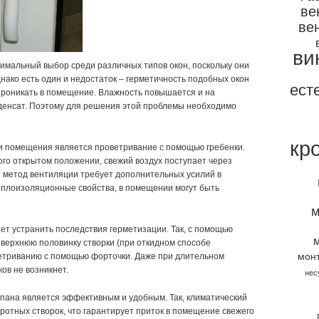
ве
ве
ви
имальный выбор среди различных типов окон, поскольку они
нако есть один и недостаток – герметичность подобных окон
ест
проникать в помещение. Влажность повышается и на
денсат. Поэтому для решения этой проблемы необходимо
кр
 помещения является проветривание с помощью гребенки.
ого открытом положении, свежий воздух поступает через
 метод вентиляции требует дополнительных усилий в
еплоизоляционные свойства, в помещении могут быть
м
т устранить последствия герметизации. Так, с помощью
верхнюю половинку створки (при откидном способе
ветриванию с помощью форточки. Даже при длительном
мон
ов не возникнет.
нес
пана является эффективным и удобным. Так, климатический
ротных створок, что гарантирует приток в помещение свежего