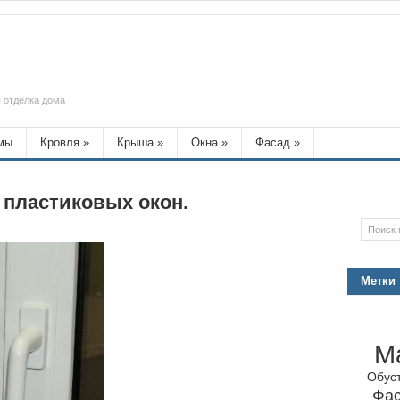
 отделка дома
мы
Кровля
»
Крыша
»
Окна
»
Фасад
»
пластиковых окон.
Метки
М
Обус
Фа