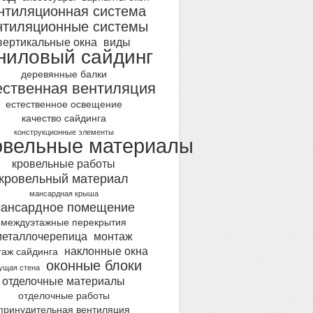
нтиляционная система
нтиляционные системы
вертикальные окна
виды
ниловый сайдинг
деревянные балки
ественная вентиляция
естественное освещение
качество сайдинга
конструкционные элементы
овельные материалы
кровельные работы
кровельный материал
мансардная крыша
ансардное помещение
междуэтажные перекрытия
металлочерепица
монтаж
наклонные окна
таж сайдинга
оконные блоки
ущая стена
отделочные материалы
отделочные работы
принудительная вентиляция